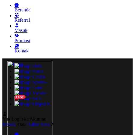
Beranda
Referral
Masuk
Promosi
Kontak
Slots
Poker
Casino
Sports+
Lotto
Arcade
Sn'S
Originals
Yuk Login ke Akunmu
Masuk
Atau
Daftar Baru