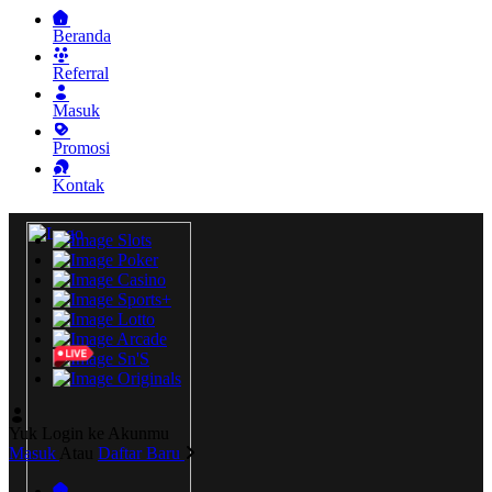
Beranda
Referral
Masuk
Promosi
Kontak
Slots
Poker
Casino
Sports+
Lotto
Arcade
Sn'S
Originals
Yuk Login ke Akunmu
Masuk
Atau
Daftar Baru