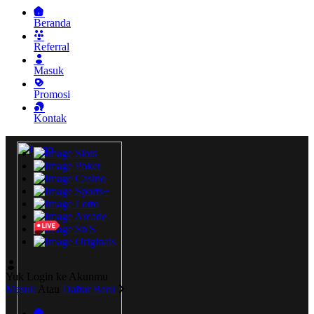
Beranda
Referral
Masuk
Promosi
Kontak
Slots
Poker
Casino
Sports+
Lotto
Arcade
Sn'S
Originals
Yuk Login ke Akunmu
Masuk
Atau
Daftar Baru